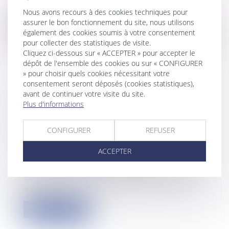
sociétés et entreprises face à l’épidémi...
Nous avons recours à des cookies techniques pour
assurer le bon fonctionnement du site, nous utilisons
Lire la suite
également des cookies soumis à votre consentement
pour collecter des statistiques de visite.
Cliquez ci-dessous sur « ACCEPTER » pour accepter le
dépôt de l'ensemble des cookies ou sur « CONFIGURER
» pour choisir quels cookies nécessitant votre
consentement seront déposés (cookies statistiques),
CORONAVIRUS : LE JUGE
avant de continuer votre visite du site.
Plus d'informations
GUADELOUPÉEN RÉCLAME DES
TESTS ET DE LA CHLOROQUINE
CONFIGURER
REFUSER
POUR LA POPULATION
Collectivités
/
Contentieux
/
Tribunal
ACCEPTER
administratif/ Procédure administrative
Le juge des référés du tribunal
administratif de l’archipel guadeloupéen
a en...
Lire la suite