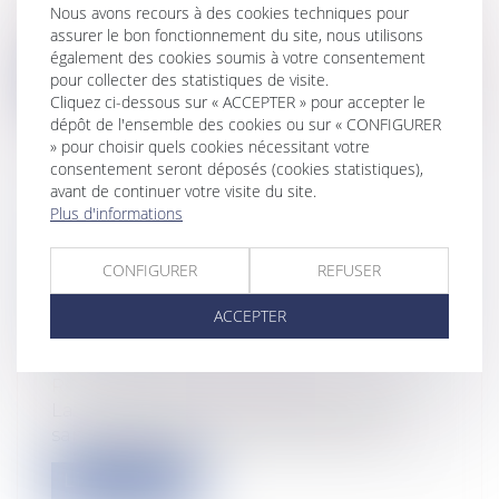
ordonnance 2020-560 qui a quelque peu
Nous avons recours à des cookies techniques pour
chang...
assurer le bon fonctionnement du site, nous utilisons
également des cookies soumis à votre consentement
Lire la suite
pour collecter des statistiques de visite.
Cliquez ci-dessous sur « ACCEPTER » pour accepter le
dépôt de l'ensemble des cookies ou sur « CONFIGURER
» pour choisir quels cookies nécessitant votre
consentement seront déposés (cookies statistiques),
avant de continuer votre visite du site.
Plus d'informations
COVID-19 : QUELLE EST LA
RESPONSABILITÉ PÉNALE DES
CONFIGURER
REFUSER
AUTORITÉS LOCALES DANS LA LOI
PROROGEANT L'ÉTAT D'URGENCE
ACCEPTER
SANITAIRE ?
Collectivités
/
Contentieux
/
Responsabilité civile et pénale de l'élu
La mise en place de l’état d’urgence
sanitaire, depuis mars 2020, est venue i...
Lire la suite