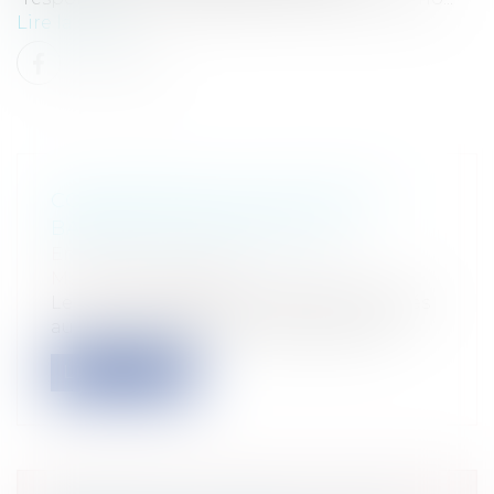
Lire la suite
COPIE PRIVÉE: LES NOUVEAUX
BARÈMES PUBLIÉS AU JO
Entreprises
/
Marketing et ventes
/
Marques et brevets
Le mercredi 26 décembre étaient publiés
au Journal Officiel les nouveaux barè...
Lire la suite