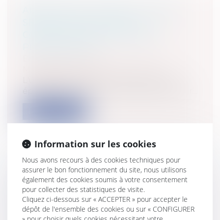
ARRÊT ONEL C/ OMEL : L'USAGE
SÉRIEUX D'UNE MARQUE
COMMUNAUTAIRE SOUS LES
PROJECTEURS
Entreprises
/
Marketing et ventes
/
Marques et brevets
L'usage sérieux d'une marque est une
épée de Damoclès qui menace les titulair...
Lire la suite
Information sur les cookies
Nous avons recours à des cookies techniques pour
assurer le bon fonctionnement du site, nous utilisons
EXPROPRIATION POUR CAUSE
également des cookies soumis à votre consentement
D'UTILITÉ PUBLIQUE: ARRÊT DU
pour collecter des statistiques de visite.
Cliquez ci-dessous sur « ACCEPTER » pour accepter le
CONSEIL D'ETAT DU 19 OCTOBRE
dépôt de l'ensemble des cookies ou sur « CONFIGURER
2012
» pour choisir quels cookies nécessitant votre