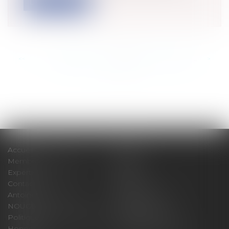
Lire la suite
<<
<
...
908
909
910
911
912
913
914
...
>
>>
Accueil
Cabinet
Membres fondateurs
Équipe
Expertises
Actus
Contact
Eurojuris
Antoinette GACHON
René NOUGUES
NOUGUES
Plan du site
Politique de confidentialité
Mentions légales
Honoraires
Politique de cookies