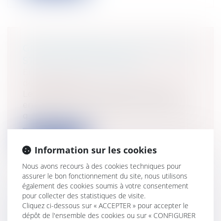
GUIDE PRATIQUE: LE CHOIX DE LA
STRUCTURE JURIDIQUE
Entreprises
/
Vie de l'entreprise
/
Création
de l'entreprise
Le projet d’entreprise amène le futur
entrepreneur à se poser de nombreuses
q...
Lire la suite
Information sur les cookies
Nous avons recours à des cookies techniques pour
assurer le bon fonctionnement du site, nous utilisons
également des cookies soumis à votre consentement
pour collecter des statistiques de visite.
CONTRÔLE DES DÉPENSES
Cliquez ci-dessous sur « ACCEPTER » pour accepter le
ENGAGÉES PAR LES ORGANISMES
dépôt de l'ensemble des cookies ou sur « CONFIGURER