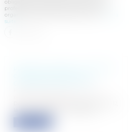
obligations des organismes de formation
professionnelle continueLe code du travail
organise l'accès des travailleurs à la for...
Lire la
suite
PROCÈS DE L'ERIKA: LA COUR DE
CASSATION MAINTIENT LA
CONDAMNATION DE TOTAL
Particuliers
/
Civil / Pénal
/
Procédure
pénale / Procédure civile
Dans un arrêt rendu ce 25 septembre 2012,
la Cour de cassation a validé toute...
Lire la suite