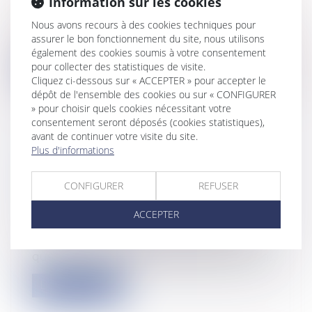
Information sur les cookies
Contrats commerciaux/ distribution
Le contrat est international dès lors que
Nous avons recours à des cookies techniques pour
assurer le bon fonctionnement du site, nous utilisons
les parties sont domiciliées sur le...
également des cookies soumis à votre consentement
pour collecter des statistiques de visite.
Lire la suite
Cliquez ci-dessous sur « ACCEPTER » pour accepter le
dépôt de l'ensemble des cookies ou sur « CONFIGURER
» pour choisir quels cookies nécessitant votre
consentement seront déposés (cookies statistiques),
avant de continuer votre visite du site.
Plus d'informations
COMMUNICATION DES
DOCUMENTS DÉTENUS PAR UNE
CONFIGURER
REFUSER
PERSONNE PRIVÉE
Collectivités
/
Services publics
/
Service
ACCEPTER
public / Délégation de service public
Le Conseil d'Etat s'est prononcé sur la
question des documents détenus par un...
Lire la suite