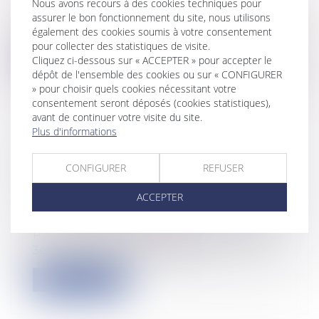
Nous avons recours à des cookies techniques pour
Dans son rapport du 24 juillet 2025, la
assurer le bon fonctionnement du site, nous utilisons
Cour des Comptes vient de rendre une...
également des cookies soumis à votre consentement
pour collecter des statistiques de visite.
Lire la suite
Cliquez ci-dessous sur « ACCEPTER » pour accepter le
dépôt de l'ensemble des cookies ou sur « CONFIGURER
» pour choisir quels cookies nécessitant votre
consentement seront déposés (cookies statistiques),
avant de continuer votre visite du site.
Plus d'informations
LE QUASI-OUVRAGE EST BEL ET
CONFIGURER
REFUSER
BIEN MORT !
Particuliers
/
Patrimoine
/
Construction
ACCEPTER
Entreprises
/
Gestion de l'entreprise
/
Construction Immobilier
Par un arrêt rendu le 10 juillet 2025 (Cass,
3ème civ, 10 juillet 2025, n°23-...
Lire la suite