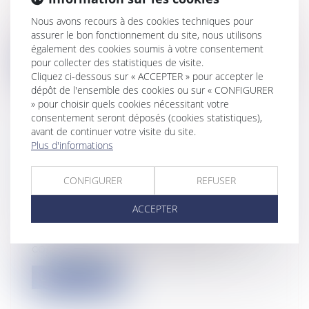
Environnement
La Cour de Cassation vient de préciser,
Nous avons recours à des cookies techniques pour
qu'en l'absence de disposition transi...
assurer le bon fonctionnement du site, nous utilisons
également des cookies soumis à votre consentement
Lire la suite
pour collecter des statistiques de visite.
Cliquez ci-dessous sur « ACCEPTER » pour accepter le
dépôt de l'ensemble des cookies ou sur « CONFIGURER
» pour choisir quels cookies nécessitant votre
consentement seront déposés (cookies statistiques),
avant de continuer votre visite du site.
Plus d'informations
CONTRATS CONCLUS PAR DES
CONSOMMATEURS ET
CONFIGURER
REFUSER
COMPÉTENCE JUDICIAIRE
Particuliers
/
Consommation
/
Contrats de
ACCEPTER
vente / Prêts
La CJUE a précisé l’interprétation qu’il
convient de faire de l’article 15 §1...
Lire la suite