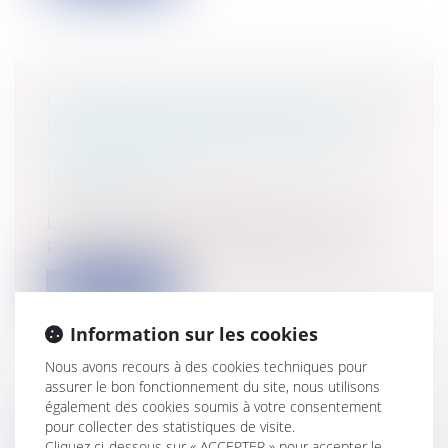
L’ABSENTÉISME SCOLAIRE NE SERA
PLUS SANCTIONNÉ PAR UNE
SUSPENSION DES ALLOCATIONS
FAMILIALES :
Particuliers
/
Famille
/
Enfants
Le précédent Gouvernement avait mis en
place la loi n°2010-1127 sanctionnant...
Lire la suite
Information sur les cookies
Nous avons recours à des cookies techniques pour
assurer le bon fonctionnement du site, nous utilisons
également des cookies soumis à votre consentement
LA CHARGE DE LA PREUVE DANS
pour collecter des statistiques de visite.
LE RECOURS POUR EXCÈS DE
Cliquez ci-dessous sur « ACCEPTER » pour accepter le