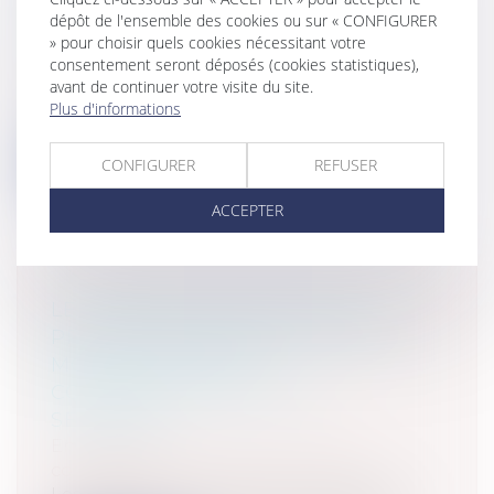
POUVOIR
dépôt de l'ensemble des cookies ou sur « CONFIGURER
» pour choisir quels cookies nécessitant votre
Collectivités
/
Contentieux
/
Tribunal
consentement seront déposés (cookies statistiques),
administratif/ Procédure administrative
avant de continuer votre visite du site.
Le Conseil d'Etat vient de préciser sa
Plus d'informations
jurisprudence sur la charge de la preu...
CONFIGURER
REFUSER
Lire la suite
ACCEPTER
LE CONTRADICTOIRE DANS LA
PROCÉDURE ARBITRALE MAIS LA
MOTIVATION NON
CONTRADICTOIRE DE LA
SENTENCE
Entreprises
/
Contentieux
/
Justice
commerciale