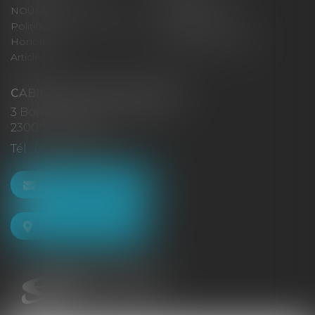
NOUGUES
Plan du site
Politique de confidentialité
Mentions légales
Honoraires
Politique de cookies
Articles
CABINET GACHON-NOUGUES
3 Boulevard Saint-Pardoux
23000 GUÉRET
Tél :
05 55 52 02 80
NOUS CONTACTER
NOUS LOCALISER