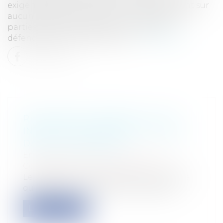
exigences de la contradiction s'ils se fondent sur
aucun fait distinct de ceux invoqués par les
parties demanderesses, dont la société
défenderesse n'aurait pas été...
Lire la suite
RÈGLEMENT INTÉRIEUR: IL EST
INTERDIT D'INTERDIRE L'ALCOOL
DANS L'ENTREPRISE
Entreprises
/
Gestion de l'entreprise
/
Communication et vie sociale
Le règlement intérieur d'une entreprise
qui prévoit une interdiction absolue...
Lire la suite