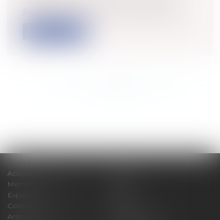
Les arbitres n'ont pas à soumettre aux
parties la motivation de leur sentence...
Lire la suite
<<
<
...
871
872
873
874
875
876
877
...
>
>>
Accueil
Cabinet
Membres fondateurs
Équipe
Expertises
Actus
Contact
Eurojuris
Antoinette GACHON
René NOUGUES