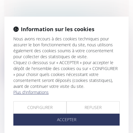
LES PROMESSES N'ENGAGENT QUE
CEUX QUI LES CROIENT :
COLLECTIVITÉS ATTENTION À VOS
Information sur les cookies
DÉCISIONS DE VENTE ET D'ACHAT !
Nous avons recours à des cookies techniques pour
Collectivités
/
Finances locales
/
Droit
assurer le bon fonctionnement du site, nous utilisons
public économique
également des cookies soumis à votre consentement
La jurisprudence administrative rappelle
pour collecter des statistiques de visite.
de manière très ferme les condition...
Cliquez ci-dessous sur « ACCEPTER » pour accepter le
dépôt de l'ensemble des cookies ou sur « CONFIGURER
Lire la suite
» pour choisir quels cookies nécessitant votre
consentement seront déposés (cookies statistiques),
avant de continuer votre visite du site.
Plus d'informations
CONFIGURER
REFUSER
CLARIFICATION SALUTAIRE SUR
L'EXERCICE DU DROIT DE
ACCEPTER
PRÉFÉRENCE DU PRENEUR À BAIL
COMMERCIAL