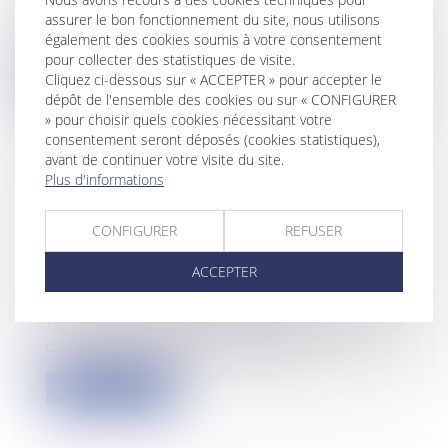
La réduction de la limitation de vitesse de
assurer le bon fonctionnement du site, nous utilisons
90 km/h à 80 km/h sur les routes...
également des cookies soumis à votre consentement
pour collecter des statistiques de visite.
Lire la suite
Cliquez ci-dessous sur « ACCEPTER » pour accepter le
dépôt de l'ensemble des cookies ou sur « CONFIGURER
» pour choisir quels cookies nécessitant votre
consentement seront déposés (cookies statistiques),
avant de continuer votre visite du site.
Plus d'informations
LA MISSION DE DÉLÉGUÉ À LA
CONFIGURER
REFUSER
PROTECTION DES DONNÉES AU
SEIN DES COLLECTIVITÉS
ACCEPTER
Collectivités
/
Services publics
/
Fonction
publique / Personnel administratif
Le fournisseur de logiciel de gestion d’une
collectivité peut-il être ce délé...
Lire la suite