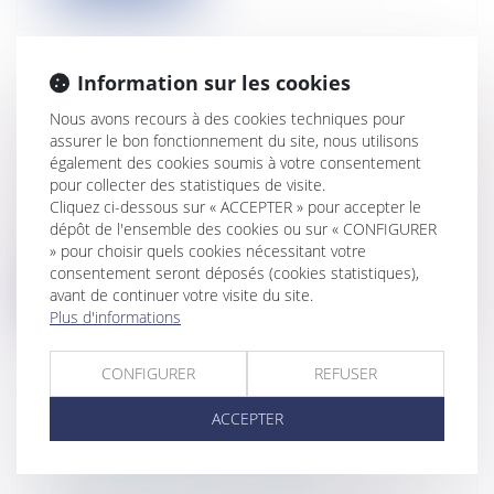
Information sur les cookies
Nous avons recours à des cookies techniques pour
SANCTIONS PÉNALES DE LA
assurer le bon fonctionnement du site, nous utilisons
CONSTRUCTION ILLICITE
également des cookies soumis à votre consentement
Collectivités
/
Urbanisme
/
Permis de
pour collecter des statistiques de visite.
construire/ Documents d'urbanisme
Cliquez ci-dessous sur « ACCEPTER » pour accepter le
Le tribunal correctionnel, après avoir
dépôt de l'ensemble des cookies ou sur « CONFIGURER
condamné le bénéficiaire d'une constru...
» pour choisir quels cookies nécessitant votre
consentement seront déposés (cookies statistiques),
Lire la suite
avant de continuer votre visite du site.
Plus d'informations
CONFIGURER
REFUSER
ACCEPTER
CONSEILLER MUNICIPAL
INTÉRESSÉ PAR L'AFFAIRE
Collectivités
/
Contentieux
/