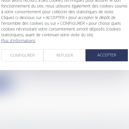
ite
Nous avons recours à des cookies techniques pour assurer le bon
fonctionnement du site, nous utilisons également des cookies soumis
à votre consentement pour collecter des statistiques de visite.
Cliquez ci-dessous sur « ACCEPTER » pour accepter le dépôt de
l'ensemble des cookies ou sur « CONFIGURER » pour choisir quels
cookies nécessitant votre consentement seront déposés (cookies
statistiques), avant de continuer votre visite du site.
NNEMENT DU LOYER COMMERCIAL : LA
Plus d'informations
ATION DES FACTEURS LOCAUX DE COMMERCI
IDENCE
ACCEPTER
CONFIGURER
REFUSER
s
/
Gestion de l'entreprise
/
Construction Immobilier
cision du 18 septembre 2025 (Pourvoi 24-13.288) la C
ite
N PUBLIQUE : UN ACCIDENT SURVENU DANS 
D’UN IMMEUBLE EST UN ACCIDENT DE TRAJ