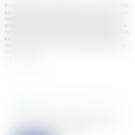
Il est parfaitement possible pour une collectivité,
après qu'un rapport d'expertise ait déterminé les
responsabilités des différents protagonistes,
d'agir par voie de titre exécutoire pour obtenir le
recouvrement des sommes. Le décret n°2012-1246
est venu remplacer le vieux décret de 1962 sur le
règlement général sur la comptabilité publique....
Lire la suite
MAINTIEN DU TAUX DU LIVRET A À
0,75%
Entreprises
/
Finances
/
Banque et finance
Le taux du livret A va être maintenu à 0,75
% au 1er août 2017. Le Gouver...