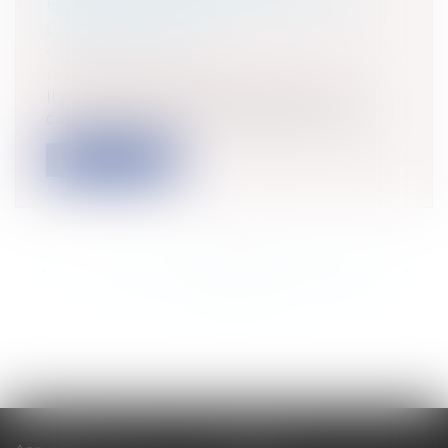
EXÉCUTOIRE APRÈS EXPERTISE
CONSTRUCTION !
Collectivités
/
Finances locales
/
Droit
public économique
Il est parfaitement possible pour une
collectivité, après qu'un rapport d'exp...
Lire la suite
<<
<
...
514
515
516
517
518
519
520
...
>
>>