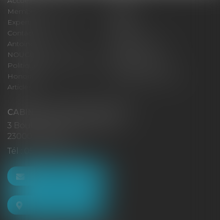
Accueil
Cabinet
Membres fondateurs
Équipe
Expertises
Actus
Contact
Eurojuris
Antoinette GACHON
René NOUGUES
NOUGUES
Plan du site
Politique de confidentialité
Mentions légales
Honoraires
Politique de cookies
Articles
CABINET GACHON-NOUGUES
3 Boulevard Saint-Pardoux
23000 GUÉRET
Tél :
05 55 52 02 80
NOUS CONTACTER
NOUS LOCALISER