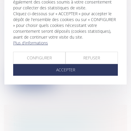
également des cookies soumis à votre consentement
pour collecter des statistiques de visite.
Cliquez ci-dessous sur « ACCEPTER » pour accepter le
TRANSFERT DES ZONES
dépôt de l'ensemble des cookies ou sur « CONFIGURER
» pour choisir quels cookies nécessitant votre
D'ACTIVITÉS ÉCONOMIQUES :
consentement seront déposés (cookies statistiques),
QUESTION DE L'ÉVALUATION
avant de continuer votre visite du site.
FINANCIÈRE ET PATRIMONIALE
Plus d'informations
Collectivités
/
Services publics
/
Service
public / Délégation de service public
CONFIGURER
REFUSER
Le principe posé est que tous les contrats
y compris les contrats d’emprunt c...
ACCEPTER
Lire la suite
COLLECTIVITÉS PUBLIQUES : NE
NÉGLIGEZ PAS LE TITRE