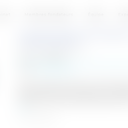
inet
Membres fondateurs
Équipe
Exp
CLAUSE DE NON CONCURRENCE 
JURISPRUDENCE!
Auteur : GAUTHIER Sébastien
Publié le :
08/08/2016
Entreprises
/
Ressources humaines
/
Salaires 
Source :
www.eurojuris.fr
La Cour de cassation poursuit la révision de sa
derniers arrêts vont dans le sens de la nécessi
préjudice pour pouvoir demander une réparati
nouveau principe au cas de la clause de non conc
suite