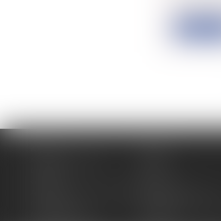
Il faut app
Lire la su
Accueil
Cabinet
Membres fondateurs
Équipe
Expertises
Actus
Contact
Eurojuris
Antoinette GACHON NOUGUES
René NOUGUES
Plan du site
Politique de confidentia
Mentions légales
Honoraires