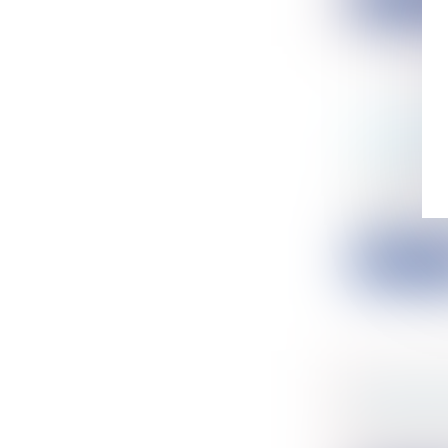
CLAUSE 
JURISPR
Entreprise
La Cour de 
préjud...
Lire la su
ATTENTIO
COLLECTI
Collectivité