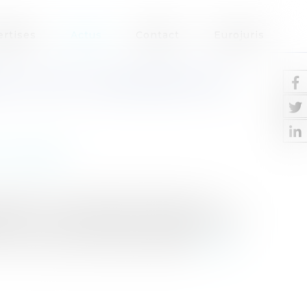
ertises
Actus
Contact
Eurojuris
ILLICITE : REVIREMENT DE
et avantages
 position en matière de préjudice : les
té pour le salarié de prouver l’existence d’un
on.La Cour de Cassation applique ici ce
urrence illicite, du fait de l’abs...
Lire la