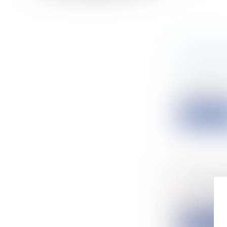
OBLIGATI
ACCOUCH
Particulier
La haute j
attachem...
Lire la su
PUBLICAT
Entreprise
La controver
Lire la su