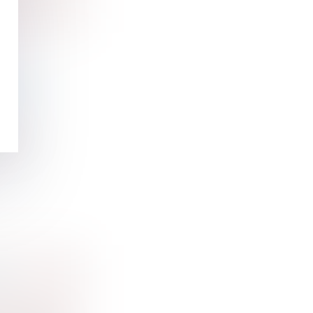
NT DE
re de
ES
vice public