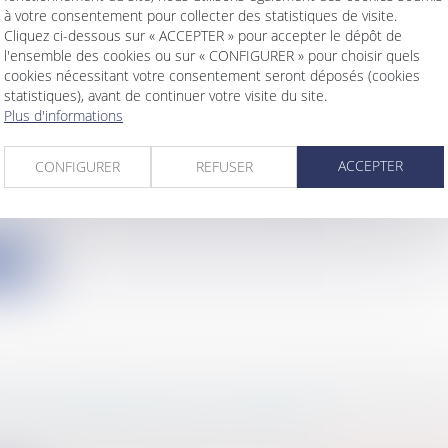
à votre consentement pour collecter des statistiques de visite.
Cliquez ci-dessous sur « ACCEPTER » pour accepter le dépôt de
l'ensemble des cookies ou sur « CONFIGURER » pour choisir quels
cookies nécessitant votre consentement seront déposés (cookies
statistiques), avant de continuer votre visite du site.
Plus d'informations
DE NON CONCURRENCE ILLICITE : REVIREME
UDENCE!
ACCEPTER
CONFIGURER
REFUSER
s
/
Ressources humaines
/
Salaires et avantages
cassation poursuit la révision de sa position en matiè
ite
N À L'ARTICLE R 1411-1 DU CODE GÉNÉRAL D
VITÉS TERRITORIALES ERRONÉ!
s
/
Services publics
/
Service public / Délégation de ser