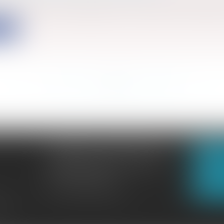
eler l’attention des opérateurs locaux dans le cadre des 
ite
<<
<
...
577
578
579
580
581
582
583
...
>
>>
CABINET GACHON-NOUGUES
N
3 Boulevard Saint-Pardoux
23000 GUÉRET
N
Tél :
05 55 52 02 80
lité