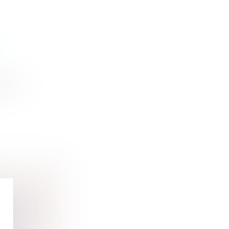
er son
ournal O...