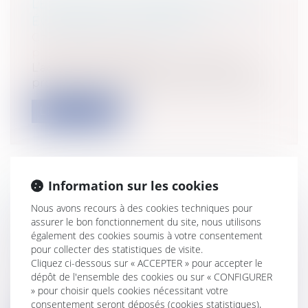
LÉGALITÉ DU FINANCEMENT DES
ÉQUIPEMENTS PUBLICS
Collectivités
/
Finances locales
/
Droit
public économique
L’action administrative en matière de
projet foncier et de promotion immobili...
Lire la suite
Information sur les cookies
LE NON-CUMUL DES MANDATS: LE
Nous avons recours à des cookies techniques pour
POINT DE VUE DE CLAUDE
assurer le bon fonctionnement du site, nous utilisons
BARTOLONE
également des cookies soumis à votre consentement
pour collecter des statistiques de visite.
Collectivités
/
Services publics
/
Fonction
Cliquez ci-dessous sur « ACCEPTER » pour accepter le
publique / Personnel administratif
dépôt de l'ensemble des cookies ou sur « CONFIGURER
Le non-cumul des mandats locaux avec un
» pour choisir quels cookies nécessitant votre
mandat parlementaire faisait partie d...
consentement seront déposés (cookies statistiques),