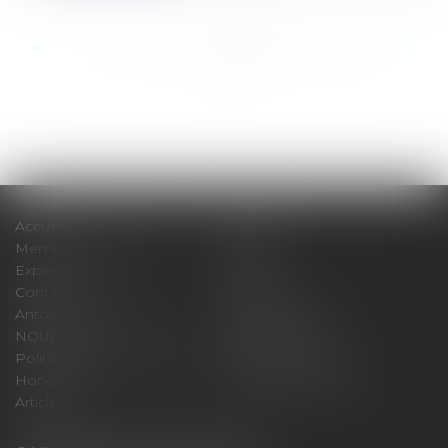
<<
<
...
873
874
875
876
877
878
879
...
>
>>
Accueil
Cabinet
Membres fondateurs
Équipe
Expertises
Actus
Contact
Eurojuris
Antoinette GACHON
René NOUGUES
NOUGUES
Plan du site
Politique de confidentialité
Mentions légales
Honoraires
Politique de cookies
Articles