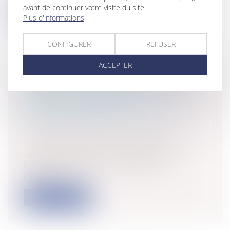
avant de continuer votre visite du site.
Lire la suite
Plus d'informations
CONFIGURER
REFUSER
ACCEPTER
VIRGIN MEGASTORE: LE TGI DE
PARIS PLACE LE VENDEUR DE
BIENS CULTURELS EN
REDRESSEMENT JUDICIAIRE
Entreprises
/
Gestion de l'entreprise
/
Communication et vie sociale
La semaine passée, Virgin Megastore
déposait le bilan. Le Tribunal de
Commerc...
Lire la suite