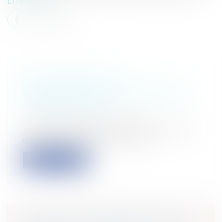
Lire la suite
CIRCULAIRE SUR LA
SCOLARISATION DES ENFANTS DE
MOINS DE 3 ANS
Particuliers
/
Famille
/
Enfants
La scolarité précoce est-elle une solution
efficiente afin de lutter contre l...
Lire la suite