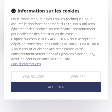
D'AUTEUR
Particuliers
/
Consommation
/
Information sur les cookies
Informatique et Internet
Entreprises
/
Marketing et ventes
/
Nous avons recours à des cookies techniques pour
Marques et brevets
assurer le bon fonctionnement du site, nous utilisons
La mise en ligne sur un site Internet d’une
également des cookies soumis à votre consentement
pour collecter des statistiques de visite.
photographie librement accessible...
Cliquez ci-dessous sur « ACCEPTER » pour accepter le
dépôt de l'ensemble des cookies ou sur « CONFIGURER
Lire la suite
» pour choisir quels cookies nécessitant votre
consentement seront déposés (cookies statistiques),
avant de continuer votre visite du site.
Plus d'informations
CONFIGURER
REFUSER
RELATIONS AVEC
L'ADMINISTRATION : DROIT À LA
ACCEPTER
RÉGULARISATION EN CAS
D'ERREUR
Entreprises
/
Gestion de l'entreprise
/
Gestion des risques et sécurité