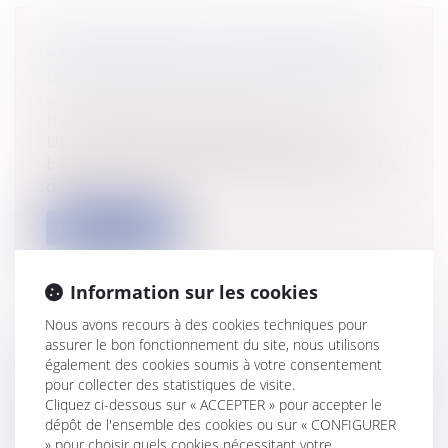
CHANGEMENT DE DESTINATION
DES CONSTRUCTIONS AGRICOLES
Collectivités
/
Urbanisme
/
Ouvrages et
travaux publics/Construction
Un changement de destination des
bâtiments agricoles est possible selon les
d...
Lire la suite
Information sur les cookies
Nous avons recours à des cookies techniques pour
assurer le bon fonctionnement du site, nous utilisons
ACTUALITÉ DU PRINCIPE DE
également des cookies soumis à votre consentement
PARTICIPATION DU PUBLIC EN
pour collecter des statistiques de visite.
Cliquez ci-dessous sur « ACCEPTER » pour accepter le
MATIÈRE ENVIRONNEMENTALE
dépôt de l'ensemble des cookies ou sur « CONFIGURER
(PREMIERE PARTIE)
» pour choisir quels cookies nécessitant votre