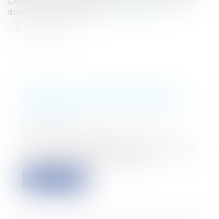
Grande Instance d'Agen a rendu une décision
dont l'avocate du requé...
Lire la suite
TWITTER : LE NOUVEAU CHEVAL
DE BATAILLE DE NAJAT VALLAUD-
BELKACEM
Entreprises
/
Gestion de l'entreprise
/
Informatique et Réseaux
A la fin de l'année 2012, des propos racistes,
xénophobes et antisémites se s...
Lire la suite