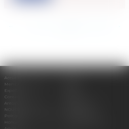
<<
<
...
874
875
876
877
878
879
880
...
>
>>
Accueil
Cabinet
Membres fondateurs
Équipe
Expertises
Actus
Contact
Eurojuris
Antoinette GACHON
René NOUGUES
NOUGUES
Plan du site
Politique de confidentialité
Mentions légales
Honoraires
Politique de cookies
Articles