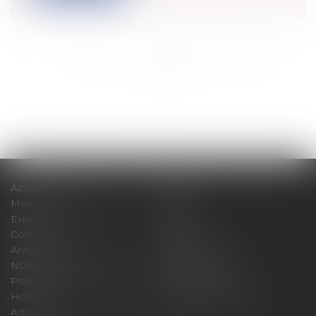
<<
<
...
874
875
876
877
878
879
880
...
>
>>
Accueil
Cabinet
Membres fondateurs
Équipe
Expertises
Actus
Contact
Eurojuris
Antoinette GACHON
René NOUGUES
NOUGUES
Plan du site
Politique de confidentialité
Mentions légales
Honoraires
Politique de cookies
Articles