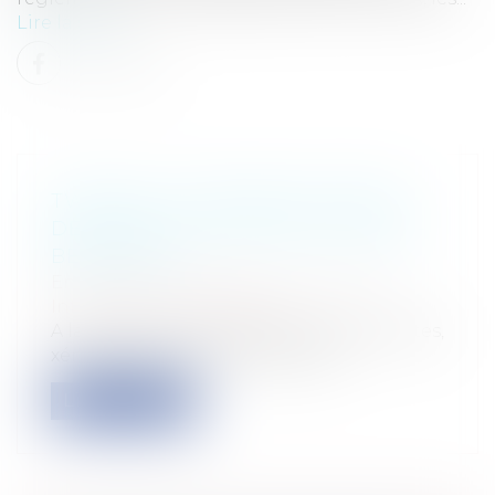
Lire la suite
TWITTER : LE NOUVEAU CHEVAL
DE BATAILLE DE NAJAT VALLAUD-
BELKACEM
Entreprises
/
Gestion de l'entreprise
/
Informatique et Réseaux
A la fin de l'année 2012, des propos racistes,
xénophobes et antisémites se s...
Lire la suite