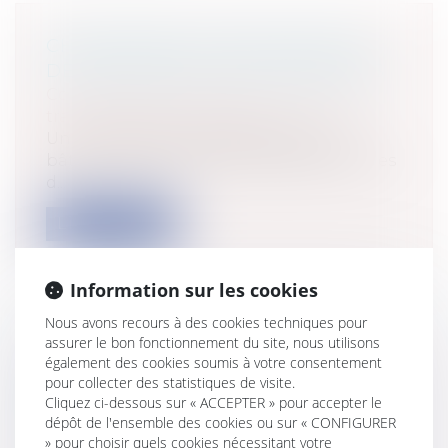
CHANGEMENT DE DESTINATION
DES CONSTRUCTIONS AGRICOLES
Collectivités
/
Urbanisme
/
Ouvrages et
travaux publics/Construction
Un changement de destination des
bâtiments agricoles est possible selon les
d...
Lire la suite
Information sur les cookies
Nous avons recours à des cookies techniques pour
assurer le bon fonctionnement du site, nous utilisons
ACTUALITÉ DU PRINCIPE DE
également des cookies soumis à votre consentement
PARTICIPATION DU PUBLIC EN
pour collecter des statistiques de visite.
Cliquez ci-dessous sur « ACCEPTER » pour accepter le
MATIÈRE ENVIRONNEMENTALE
dépôt de l'ensemble des cookies ou sur « CONFIGURER
(PREMIERE PARTIE)
» pour choisir quels cookies nécessitant votre