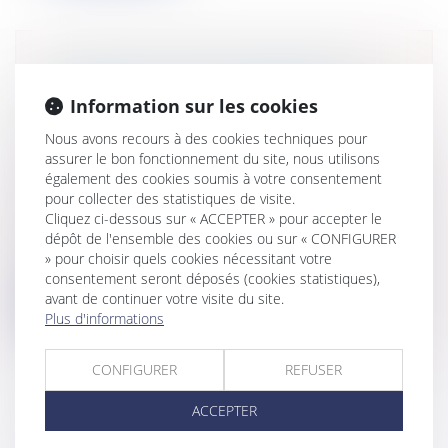
« CADEAU » DE FIN D’ANNÉE : LA
PROROGATION DU DÉLAI DE
Information sur les cookies
VALIDITÉ DES AUTORISATIONS
Nous avons recours à des cookies techniques pour
D’URBANISME PAR LE DÉCRET N°
assurer le bon fonctionnement du site, nous utilisons
2014-1661 DU 29 DÉCEMBRE 2014
également des cookies soumis à votre consentement
Collectivités
/
Urbanisme
/
Permis de
pour collecter des statistiques de visite.
Cliquez ci-dessous sur « ACCEPTER » pour accepter le
construire/ Documents d'urbanisme
dépôt de l'ensemble des cookies ou sur « CONFIGURER
La crise de 2008 avait obligé les pouvoirs
» pour choisir quels cookies nécessitant votre
publics à adopter des mesures tout...
consentement seront déposés (cookies statistiques),
avant de continuer votre visite du site.
Lire la suite
Plus d'informations
CONFIGURER
REFUSER
ACCEPTER
LE DEVOIR DE CONSEIL DE