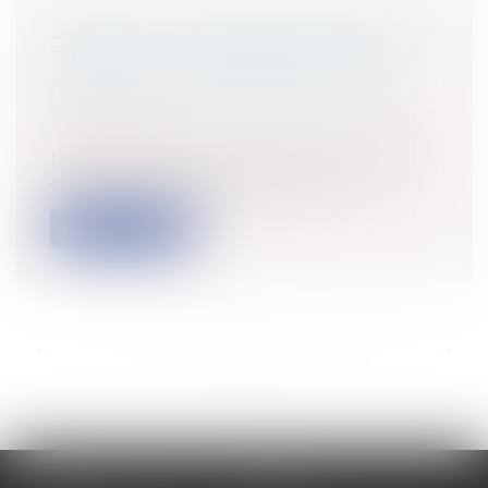
LE BEFA ET LE MARCHÉ PUBLIC DE
TRAVAUX - PRÉCISIONS SUR LES
MODALITÉS DE DISTINCTION
Collectivités
/
Marchés publics
/
Procédure
de passation
Dans un arrêt remarqué, le Conseil d’Etat
entérine les critères de distinctio...
Lire la suite
<<
<
...
111
112
113
114
115
116
117
...
>
>>