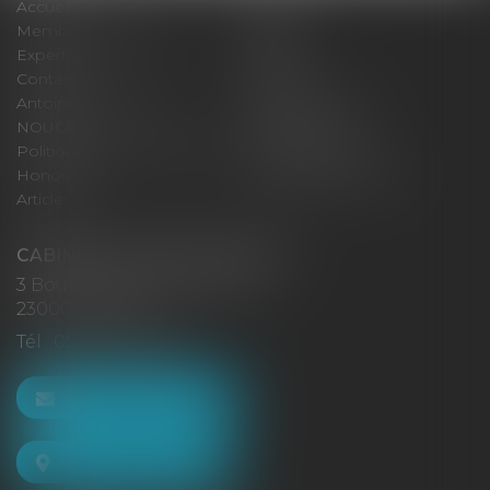
Accueil
Cabinet
Membres fondateurs
Équipe
Expertises
Actus
Contact
Eurojuris
Antoinette GACHON
René NOUGUES
NOUGUES
Plan du site
Politique de confidentialité
Mentions légales
Honoraires
Politique de cookies
Articles
CABINET GACHON-NOUGUES
3 Boulevard Saint-Pardoux
23000 GUÉRET
Tél :
05 55 52 02 80
NOUS CONTACTER
NOUS LOCALISER