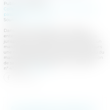
Publié le :
30/05/2024
Collectivités
/
Marchés publics
/
Procédure de
passation
Source :
www.eurojuris.fr
Dans un arrêt remarqué, le Conseil d’Etat
entérine les critères de distinction fixés par la
jurisprudence européenne entre un BEFA et un
marché public de travaux. Il identifie par ailleurs
une nouvelle hypothèse d’illicéité du contenu du
marché justifiant son annulation en application
de sa jurisprudence Béziers 1. CE, 3 avr. 2024,
n° 472476,...
Lire la suite
BAIL D'HABITATION : ERREUR SUR