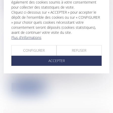
également des cookies soumis à votre consentement
Lire la suite
pour collecter des statistiques de visite.
Cliquez ci-dessous sur « ACCEPTER » pour accepter le
dépôt de l'ensemble des cookies ou sur « CONFIGURER
» pour choisir quels cookies nécessitant votre
consentement seront déposés (cookies statistiques),
avant de continuer votre visite du site.
GRÈVE - UNE PRIME
Plus d'informations
EXCEPTIONNELLE AUX SALARIÉS
NON-GRÉVISTES POUR SURCROÎT
CONFIGURER
REFUSER
DE TRAVAIL EST LICITE
Entreprises
/
Ressources humaines
/
ACCEPTER
Salaires et avantages
L’article L. 2511-1 du Code du travail prévoit
que l’exercice du droit de grè...
Lire la suite