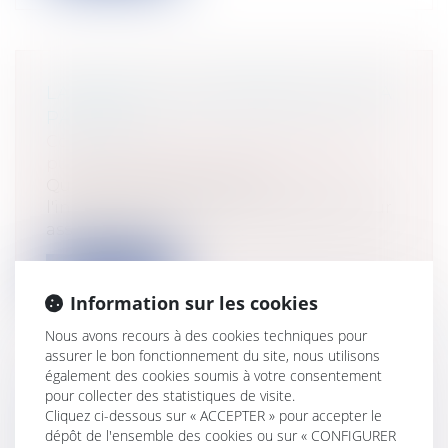
LA BATAILLE DES ABRIBUS N'AURA
PAS LIEU
Collectivités
/
Services publics
/
Service
public / Délégation de service public
Qui de la Commune ou de
l'intercommunalité est compétente pour
assurer la ges...
Lire la suite
Information sur les cookies
Nous avons recours à des cookies techniques pour
assurer le bon fonctionnement du site, nous utilisons
également des cookies soumis à votre consentement
pour collecter des statistiques de visite.
AFFAIRE DIETER KROMBACH : LE
Cliquez ci-dessous sur « ACCEPTER » pour accepter le
MÉDECIN ALLEMAND DEVANT LES
dépôt de l'ensemble des cookies ou sur « CONFIGURER