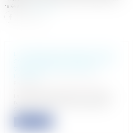
relèvent...
Lire la suite
L’ENTREPRISE PHARMACEUTIQUE
GSK CONDAMNÉE À PRÈS DE 200
000 EUROS DE DOMMAGES-
INTÉRÊTS
Particuliers
/
Santé
/
Responsabilité
médicale
La Cour d’appel de Rennes a condamné
l’entreprise pharmaceutique anglaise
Gla...
Lire la suite