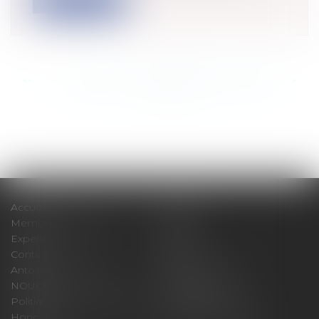
Lire la suite
<<
<
...
889
890
891
892
893
894
895
...
>
>>
Accueil
Cabinet
Membres fondateurs
Équipe
Expertises
Actus
Contact
Eurojuris
Antoinette GACHON
René NOUGUES
NOUGUES
Plan du site
Politique de confidentialité
Mentions légales
Honoraires
Politique de cookies