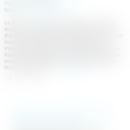
Particuliers
/
Famille
/
Divorces
Source :
www.eurojuris.fr
Le devenir du logement familial dans le cadre
d’un divorce est une interrogation récurrente,
d’autant plus lorsque le logement est un bien en
location. Quand bien même la séparation
interviendrait avant le prononcé du divorce, les
loyers sont des dettes ménagères dont les deux
conjoints sont solidairement responsables en
termes de paiement. ...
Lire la suite
BAIL D’HABITATION : DIVORCE ET
PAIEMENT DES LOYERS
Particuliers
/
Famille
/
Divorces