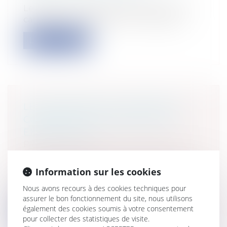
Le devenir du logement familial dans le
cadre d’un divorce est une interrogat...
Lire la suite
LE SALARIÉ PEUT-IL PARTIR EN
CONGÉS SANS PRÉVENIR SON
EMPLOYEUR ?
Particuliers
/
Emploi
/
Contrat de travail
Entreprises
/
Ressources humaines
/
Contrat de travail
Information sur les cookies
Après avoir rendu des arrêts concernant
Nous avons recours à des cookies techniques pour
l’acquisition de congés payés en cour...
assurer le bon fonctionnement du site, nous utilisons
également des cookies soumis à votre consentement
Lire la suite
pour collecter des statistiques de visite.