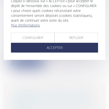
Cliquez ci-dessous sur « ACCEPTER » pour accepter le
dépôt de l'ensemble des cookies ou sur « CONFIGURER
» pour choisir quels cookies nécessitant votre
consentement seront déposés (cookies statistiques),
avant de continuer votre visite du site.
DÉFINITION DE LA NOTION DE
Plus d'informations
SOUS-TRAITANCE
Entreprises
/
Gestion de l'entreprise
/
CONFIGURER
REFUSER
Construction Immobilier
L’arrêt qui a été rendu par la Cour de
ACCEPTER
cassation le 18 janvier 2024 (Cass, 3è...
Lire la suite
LE RESPECT DU DROIT À L’IMAGE
DES ENFANTS : QUELS SONT LES
APPORTS DE LA LOI DU 19 FÉVRIER