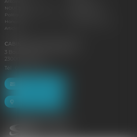
Antoinette GACHON
René NOUGUES
NOUGUES
Plan du site
Politique de confidentialité
Mentions légales
Honoraires
Politique de cookies
Articles
CABINET GACHON-NOUGUES
3 Boulevard Saint-Pardoux
23000 GUÉRET
Tél :
05 55 52 02 80
NOUS CONTACTER
NOUS LOCALISER