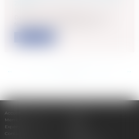
2024 ?
Particuliers
/
Famille
/
Enfants
Dans le Journal Officiel de ce mardi 19
février 2024, a été publiée la loi n°...
Lire la suite
<<
<
...
127
128
129
130
131
132
133
...
>
>>
Accueil
Cabinet
Membres fondateurs
Équipe
Expertises
Actus
Contact
Eurojuris