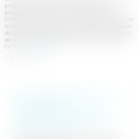
problème souvent complexe à traiter pour les
praticiens : arrêt de la Cour de Cassation,
Chambre Civile 3ème, 14 juin 2018, n°17-14599. Une
société locataire de locaux commerciaux à usage
de salon de coiffure a sollicité le renouvellement
de son bail passé la durée de 12 ans de son bail.
Ce ren...
Lire la suite
VOTRE MAISON A ÉTÉ DÉTRUITE
PAR UN INCENDIE :
L’INTERVENTION DE VOTRE
ASSUREUR ET L’INDEMNISATION
DE VOTRE SINISTRE
Particuliers
/
Patrimoine
/
Assurances