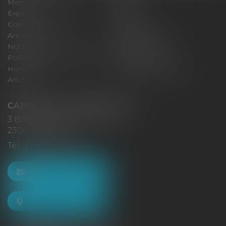
Membres fondateurs
Équipe
Expertises
Actus
Contact
Eurojuris
Antoinette GACHON
René NOUGUES
NOUGUES
Plan du site
Politique de confidentialité
Mentions légales
Honoraires
Politique de cookies
Articles
CABINET GACHON-NOUGUES
3 Boulevard Saint-Pardoux
23000 GUÉRET
Tél :
05 55 52 02 80
NOUS CONTACTER
NOUS LOCALISER