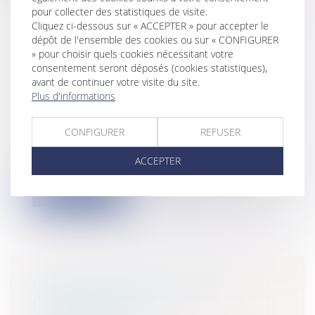
pour collecter des statistiques de visite.
Cliquez ci-dessous sur « ACCEPTER » pour accepter le
dépôt de l'ensemble des cookies ou sur « CONFIGURER
» pour choisir quels cookies nécessitant votre
QUELLE INDEMNISATION POUR
consentement seront déposés (cookies statistiques),
UNE VICTIME CUMULANT LA
avant de continuer votre visite du site.
Plus d'informations
QUALITÉ DE VICTIME ET D'AUTEUR
DE L'INFRACTION ?
CONFIGURER
REFUSER
Particuliers
/
Civil / Pénal
/
Victimes
Dans un arrêt du 5 juillet 2018, la Cour de
ACCEPTER
cassation vient de rappeler que l...
Lire la suite
BAIL COMMERCIAL : VALEUR
LOCATIVE ET CLAUSE