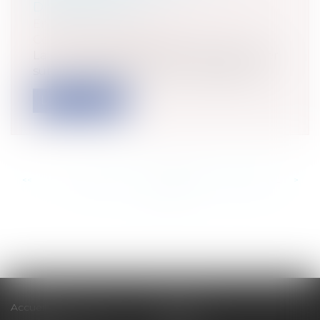
D'INDEXATION
Entreprises
/
Gestion de l'entreprise
/
Construction Immobilier
La Cour de cassation a eu à se prononcer
sur un problème souvent complexe à t...
Lire la suite
<<
<
...
433
434
435
436
437
438
439
...
>
>>
Accueil
Cabinet