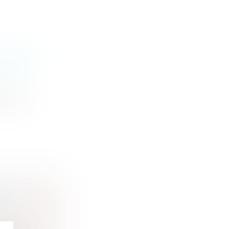
BILITÉ
’Etat a
NCE