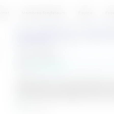
inet
Membres fondateurs
Équipe
Exp
BAIL COMMERCIAL ET PROCÉDU
COMPENSATION DE LA DETTE L
D'ÉVICTION
Auteur : MEDINA Jean-Luc
Publié le :
31/01/2019
Entreprises
/
Contentieux
/
Entreprises en diff
Source :
www.eurojuris.fr
La compensation est un moyen d’éteindre tout 
le débiteur sont en même temps débiteur et cr
réciproques doivent disparaître à due concurre
entre la compensation légale qui joue automa
suite