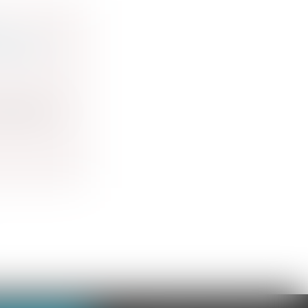
ABITAT
 dangereux