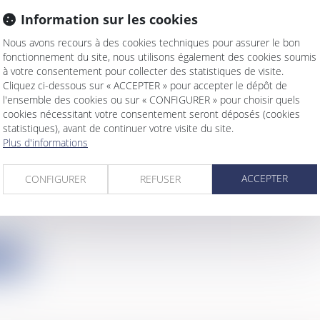
me LEADER est développé pour permettre la liaison 
Information sur les cookies
.
Nous avons recours à des cookies techniques pour assurer le bon
ite
fonctionnement du site, nous utilisons également des cookies soumis
à votre consentement pour collecter des statistiques de visite.
Cliquez ci-dessous sur « ACCEPTER » pour accepter le dépôt de
l'ensemble des cookies ou sur « CONFIGURER » pour choisir quels
cookies nécessitant votre consentement seront déposés (cookies
statistiques), avant de continuer votre visite du site.
Plus d'informations
MMERCIAL ET PROCÉDURES COLLECTIVES :
ATION DE LA DETTE LOCATIVE AVEC L'INDE
ACCEPTER
CONFIGURER
REFUSER
ON
s
/
Contentieux
/
Entreprises en difficultés / procédures
ation est un moyen d’éteindre tout ou partie d’une d
ite