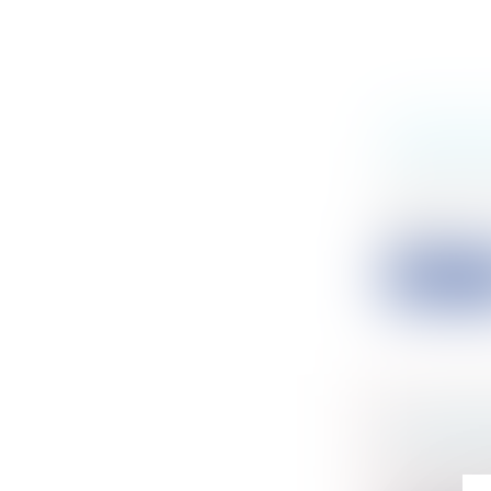
NOTIFIC
CONTRAC
Collectivité
Par un arrê
rapp...
Lire la su
LA CONS
TOUJOUR
Collectivité