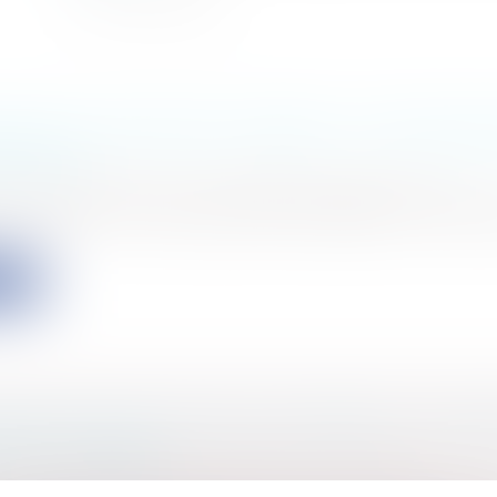
ATION DU DÉCOMPTE GÉNÉRAL ET RESPONSA
TUELLE
s
/
Marchés publics
/
Contestation et contentieux
t en date du 19 novembre 2018 (n°408203), le Conseil d
ite
OMMATION DES FONDS EUROPÉENS, LA FRA
S À LA TRAÎNE
s
/
Finances locales
/
Droit public économique