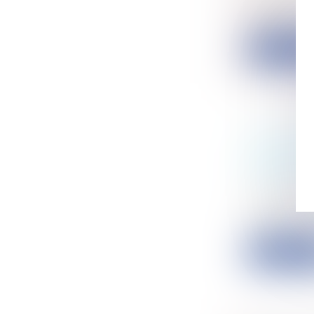
Le program
actions de..
Lire la su
BAIL CO
COMPENS
D'ÉVICTI
Entreprise
La compens
lorsque le...
Lire la su