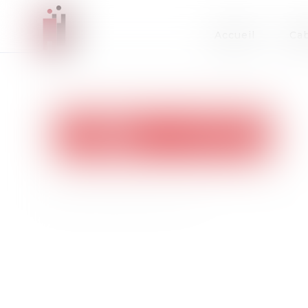
Accueil
Cab
Crédit photo : © kotoyamagam - Fotolia.com