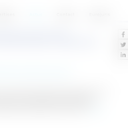
ertises
Actus
Contact
Eurojuris
RES COLLECTIVES :
OCATIVE AVEC L'INDEMNITÉ
icultés / procédures collectives
ou partie d’une dette lorsque le créancier et
éancier l’un de l’autre. Leurs créances
nce. Le droit français fait une distinction
tiquement dès que certaines condi...
Lire la