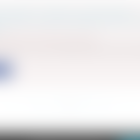
INSALUBRE : COMMENT LE CARACTÉRISER ?
 RÉAGIR ? QUELLE DIFFÉRENCE AVEC UN H
 ?
s
/
Patrimoine
/
Immobilier / Logement
s
/
Environnement
/
Environnement
 vacant ou non, est considéré insalubre lorsqu’il est
ite
<<
<
...
411
412
413
414
415
416
417
...
>
>>