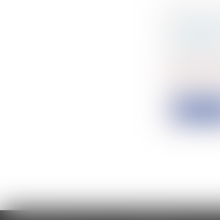
HABITAT 
COMMENT
EN PÉRIL
Particulier
Collectivité
L’immeuble,
po...
Lire la su