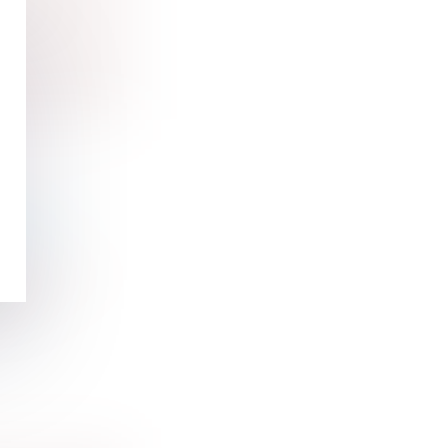
entre
MNITÉ
 collectives
ette