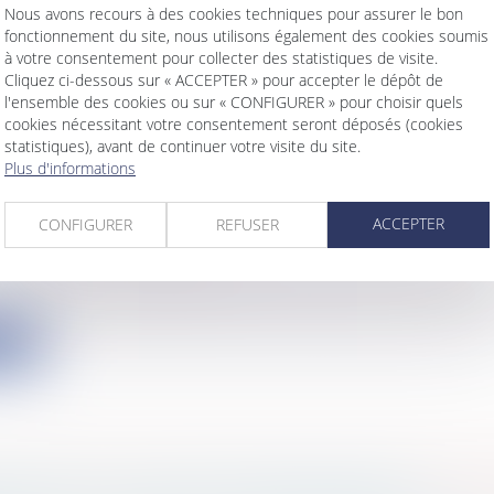
Nous avons recours à des cookies techniques pour assurer le bon
ite
fonctionnement du site, nous utilisons également des cookies soumis
à votre consentement pour collecter des statistiques de visite.
Cliquez ci-dessous sur « ACCEPTER » pour accepter le dépôt de
l'ensemble des cookies ou sur « CONFIGURER » pour choisir quels
cookies nécessitant votre consentement seront déposés (cookies
statistiques), avant de continuer votre visite du site.
SÉQUENCES DE LA SIGNATURE DU PROCÈS-
Plus d'informations
PTION DANS LES RAPPORTS ENTRE L'ARCHIT
RE DE L'OUVRAGE
ACCEPTER
CONFIGURER
REFUSER
s
/
Patrimoine
/
Construction
s
/
Gestion de l'entreprise
/
Construction Immobilier
vot de la responsabilité des constructeurs, la réception
ite
IÉ PEUT-IL AGIR EN RESPONSABILITÉ