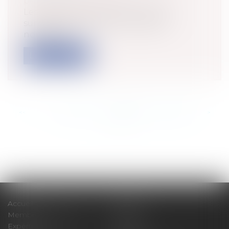
pénale / Procédure civile
Les tragiques attentats terroristes
survenus en France ont poussé de
nombreux...
Lire la suite
<<
<
...
553
554
555
556
557
558
559
...
>
>>
Accueil
Cabinet
Membres fondateurs
Équipe
Expertises
Actus