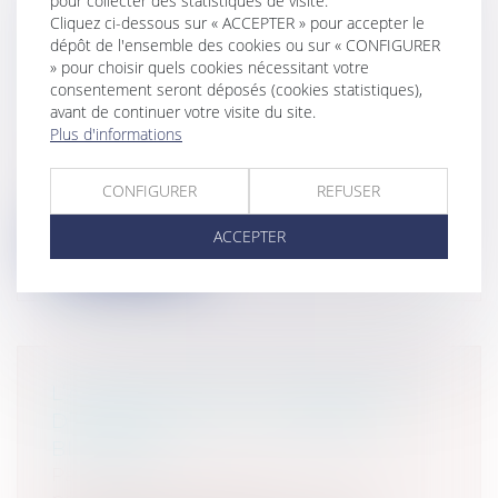
pour collecter des statistiques de visite.
BAIL COMMERCIAL: PRESCRIPTION
Cliquez ci-dessous sur « ACCEPTER » pour accepter le
DE L’ACTION DE FIXATION DU
dépôt de l'ensemble des cookies ou sur « CONFIGURER
» pour choisir quels cookies nécessitant votre
LOYER À LA BAISSE DU BAIL
consentement seront déposés (cookies statistiques),
RENOUVELÉ
avant de continuer votre visite du site.
Entreprises
/
Gestion de l'entreprise
/
Plus d'informations
Construction Immobilier
Alors que son bail commercial expirait le
CONFIGURER
REFUSER
1er avril 2006 et se poursuivait pa...
ACCEPTER
Lire la suite
L’ACQUISITION ET LA DÉTENTION
D’ARMES À FEU OU D’ARMES
BLANCHES
Particuliers
/
Civil / Pénal
/
Procédure