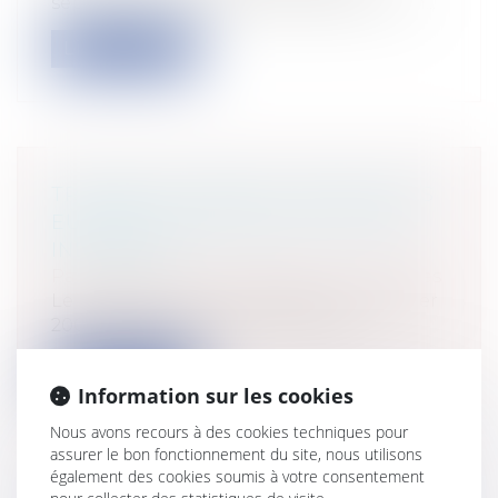
septembre 2016, publié au bulletin, la ch...
Lire la suite
TRANSPORT AÉRIEN : MÊME HORS
EUROPE LE RETARD PEUT ÊTRE
INDEMNISÉ
Particuliers
/
Consommation
/
Procédures
Le règlement (CE) n° 261/2004 du 11 février
2004 a fixé les règles communes e...
Lire la suite
Information sur les cookies
Nous avons recours à des cookies techniques pour
assurer le bon fonctionnement du site, nous utilisons
également des cookies soumis à votre consentement