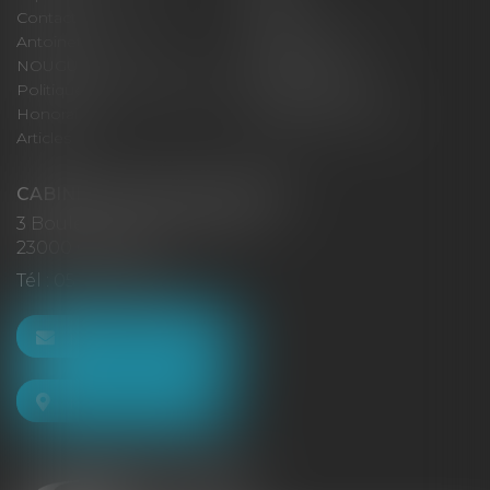
Contact
Eurojuris
Antoinette GACHON
René NOUGUES
NOUGUES
Plan du site
Politique de confidentialité
Mentions légales
Honoraires
Politique de cookies
Articles
CABINET GACHON-NOUGUES
3 Boulevard Saint-Pardoux
23000 GUÉRET
Tél :
05 55 52 02 80
NOUS CONTACTER
NOUS LOCALISER