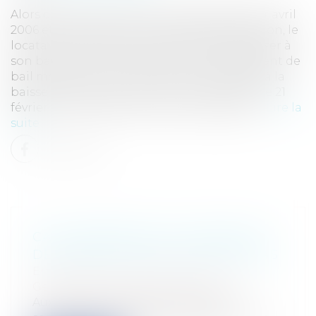
Alors que son bail commercial expirait le 1er avril
2006 et se poursuivait par tacite prolongation, le
locataire a décidé le 2 octobre 2009 d’adresser à
son bailleur une demande de renouvellement de
bail moyennant un loyer annuel revalorisé à la
baisse. Plus de deux ans se sont écoulés et le 21
février 2012, le locataire a saisi le juge des l...
Lire la
suite
CAUTIONNEMENT DU DIRIGEANT
DE SOCIÉTÉ: L'AVAL NE SUFFIT PAS
Entreprises
/
Gestion de l'entreprise
/
Gestion des risques et sécurité
Aux termes d’un arrêt en date du 27