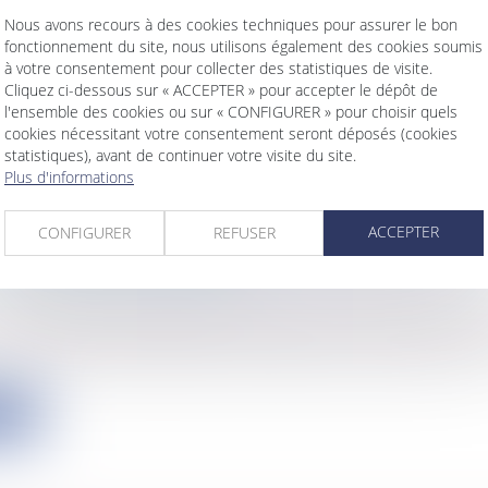
bre 2022 (arrêt n°21-14.060), la Cour de cassation a eu
Nous avons recours à des cookies techniques pour assurer le bon
fonctionnement du site, nous utilisons également des cookies soumis
à votre consentement pour collecter des statistiques de visite.
ite
Cliquez ci-dessous sur « ACCEPTER » pour accepter le dépôt de
l'ensemble des cookies ou sur « CONFIGURER » pour choisir quels
cookies nécessitant votre consentement seront déposés (cookies
statistiques), avant de continuer votre visite du site.
Plus d'informations
UR MULTIRISQUE HABITATION ET L'ASSUREU
ACCEPTER
CONFIGURER
REFUSER
S OUVRAGE CONFRONTÉS AU PRINCIPE D
 DE REPRISE PÉRENNE
s
/
Patrimoine
/
Assurances
s
/
Gestion de l'entreprise
/
Gestion des risques et sécu
n contractuelle à garantie de l’assureur multirisque h
ite