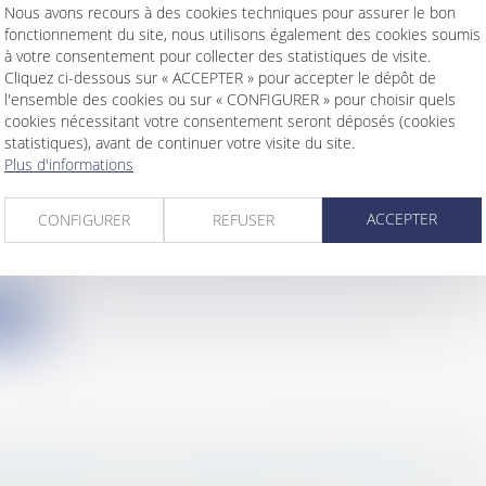
Nous avons recours à des cookies techniques pour assurer le bon
ite
fonctionnement du site, nous utilisons également des cookies soumis
à votre consentement pour collecter des statistiques de visite.
Cliquez ci-dessous sur « ACCEPTER » pour accepter le dépôt de
l'ensemble des cookies ou sur « CONFIGURER » pour choisir quels
cookies nécessitant votre consentement seront déposés (cookies
statistiques), avant de continuer votre visite du site.
Plus d'informations
MERCIAL : BAILLEURS : ATTENTION AUX TE
ÉLIVRÉ AVEC OFFRE DE RENOUVELLEMENT !
ACCEPTER
CONFIGURER
REFUSER
s
/
Gestion de l'entreprise
/
Construction Immobilier
livré avec offre de renouvellement à des conditions 
ite
 BATAILLE SUR LA QUALIFICATION DE LOCA
ATION DANS LES MEUBLÉS TOURISTIQUES