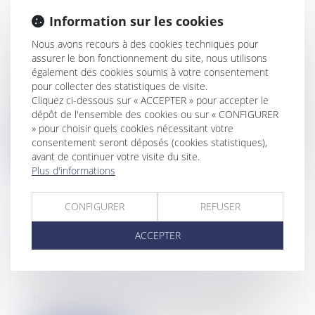
BAIL COMMERCIAL : AVENANT ET
Information sur les cookies
RÉPUTATION NON ÉCRITE DE LA
Nous avons recours à des cookies techniques pour
CLAUSE D'INDEXATION
assurer le bon fonctionnement du site, nous utilisons
Entreprises
/
Gestion de l'entreprise
/
également des cookies soumis à votre consentement
Construction Immobilier
pour collecter des statistiques de visite.
La Cour de cassation a de nouveau rendu
Cliquez ci-dessous sur « ACCEPTER » pour accepter le
un arrêt à propos des dispositions de...
dépôt de l'ensemble des cookies ou sur « CONFIGURER
» pour choisir quels cookies nécessitant votre
Lire la suite
consentement seront déposés (cookies statistiques),
avant de continuer votre visite du site.
Plus d'informations
CONFIGURER
REFUSER
CLAUSE DE RÉSILIATION VS
ACCEPTER
CLAUSE SUSPENSIVE
Particuliers
/
Consommation
/
Contrats de
vente / Prêts
Nouvel affrontement entre la liberté
contractuelle et les dispositions du Cod...