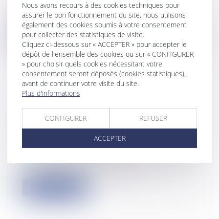
immobilière peut permettre de
Nous avons recours à des cookies techniques pour
assurer le bon fonctionnement du site, nous utilisons
régulariser l’...
également des cookies soumis à votre consentement
pour collecter des statistiques de visite.
Lire la suite
Cliquez ci-dessous sur « ACCEPTER » pour accepter le
dépôt de l'ensemble des cookies ou sur « CONFIGURER
» pour choisir quels cookies nécessitant votre
consentement seront déposés (cookies statistiques),
avant de continuer votre visite du site.
Plus d'informations
UN MANDAT D’AGENT SPORTIF
CONCLU PAR ÉCHANGES D’E-
CONFIGURER
REFUSER
MAILS EST-IL NUL ?
Entreprises
/
Marketing et ventes
/
ACCEPTER
Contrats commerciaux/ distribution
Par un arrêt du 11 juillet 2018 n°17-10458, la
Cour de cassation a statué sur...
Lire la suite