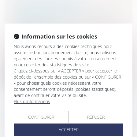
BAIL À CONSTRUCTION :
CONSÉQUENCES DE LA
RÉSILIATION AMIABLE ET DÉFAUT
D'ENTRETIEN
Particuliers
/
Patrimoine
/
Immobilier /
Information sur les cookies
Logement
Entreprises
/
Gestion de l'entreprise
/
Nous avons recours à des cookies techniques pour
Construction Immobilier
assurer le bon fonctionnement du site, nous utilisons
Le bail à construction est une modalité
également des cookies soumis à votre consentement
spécifique de contrat de location rég...
pour collecter des statistiques de visite.
Cliquez ci-dessous sur « ACCEPTER » pour accepter le
Lire la suite
dépôt de l'ensemble des cookies ou sur « CONFIGURER
» pour choisir quels cookies nécessitant votre
consentement seront déposés (cookies statistiques),
avant de continuer votre visite du site.
Plus d'informations
BAIL COMMERCIAL : NON-RESPECT
CONFIGURER
REFUSER
DES DÉLAIS ET ACQUISITION DE LA
ACCEPTER
CLAUSE RÉSOLUTOIRE