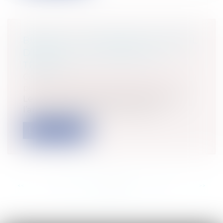
BURN-OUT : POSITION DU CONSEIL
D’ÉTAT SUR LES ARRÊTS DE
TRAVAIL
Collectivités
/
Services publics
/
Fonction
publique / Personnel administratif
Le Conseil d’État valide la légitimité de
l’arrêt de travail pour burn-out, p...
Lire la suite
<<
<
...
86
87
88
89
90
91
92
...
>
>>