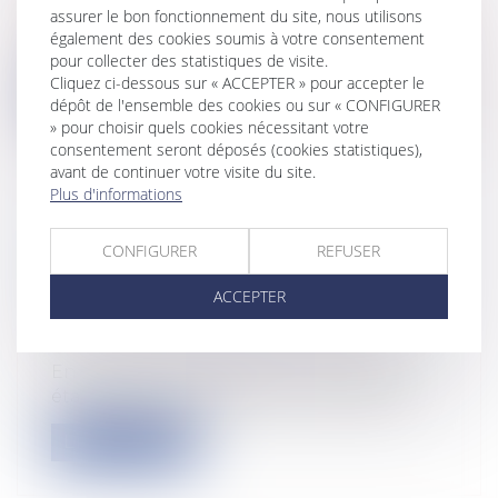
Responsabilité administrative
assurer le bon fonctionnement du site, nous utilisons
L'utilisation par les forces de l'ordre d'une
également des cookies soumis à votre consentement
arme présentant un danger excep...
pour collecter des statistiques de visite.
Cliquez ci-dessous sur « ACCEPTER » pour accepter le
Lire la suite
dépôt de l'ensemble des cookies ou sur « CONFIGURER
» pour choisir quels cookies nécessitant votre
consentement seront déposés (cookies statistiques),
avant de continuer votre visite du site.
Plus d'informations
LA BRUSQUE RUPTURE D'UNE
CONFIGURER
REFUSER
RELATION COMMERCIALE ÉTABLIE :
PRÉAVIS ET INDEMNISATION
ACCEPTER
Entreprises
/
Marketing et ventes
/
Contrats commerciaux/ distribution
En principe, une relation commerciale
établie se caractérise par une collabor...
Lire la suite