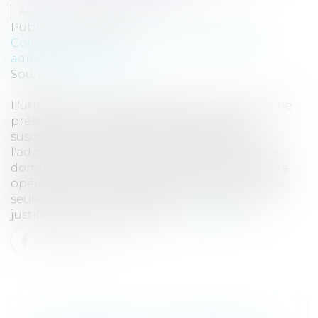
Auteur : VARRON CHARRIER Capucine
Publié le :
29/10/2024
Collectivités
/
Contentieux
/
Responsabilité
administrative
Source :
www.eurojuris.fr
L'utilisation par les forces de l'ordre d'une arme
présentant un danger exceptionnel est
susceptible d'engager la responsabilité de
l'administration sans faute de l’État en cas de
dommage causé à des personnes tierces à une
opération de maintien de l'ordre. Par principe,
seule une faute lourde est donc de nature à
justifier que soit engagée l...
Lire la suite