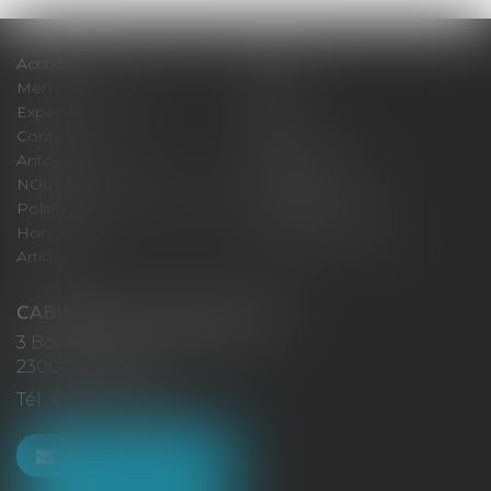
Accueil
Cabinet
Membres fondateurs
Équipe
Expertises
Actus
Contact
Eurojuris
Antoinette GACHON
René NOUGUES
NOUGUES
Plan du site
Politique de confidentialité
Mentions légales
Honoraires
Politique de cookies
Articles
CABINET GACHON-NOUGUES
3 Boulevard Saint-Pardoux
23000 GUÉRET
Tél :
05 55 52 02 80
NOUS CONTACTER