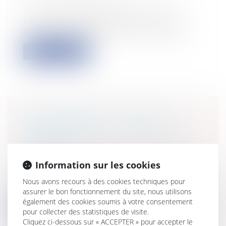
Construction Immobilier
La Cour de cassation, en ligne avec la
jurisprudence administrative, considèr...
Lire la suite
BAIL COMMERCIAL : DÉFAUT
D'ENTRETIEN DU LOCATAIRE ET
VÉTUSTÉ
Entreprises
/
Gestion de l'entreprise
/
Information sur les cookies
Construction Immobilier
Quelle est l’étendue de la remise en état
Nous avons recours à des cookies techniques pour
du locataire en fin de bail ? Ce su...
assurer le bon fonctionnement du site, nous utilisons
également des cookies soumis à votre consentement
Lire la suite
pour collecter des statistiques de visite.
Cliquez ci-dessous sur « ACCEPTER » pour accepter le