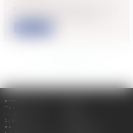
Environnement
Dans la gestion du trait de côte, et dans la
gouvernance adaptée à cette situ...
Lire la suite
<<
<
...
93
94
95
96
97
98
99
...
>
>>
Accueil
Cabinet
Membres fondateurs
Équipe
Expertises
Actus
Contact
Eurojuris
Antoinette GACHON
René NOUGUES