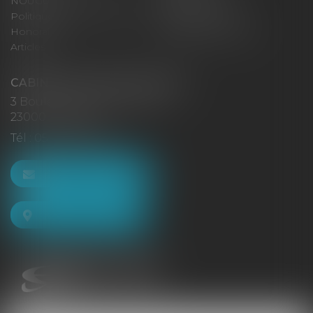
NOUGUES
Plan du site
Politique de confidentialité
Mentions légales
Honoraires
Politique de cookies
Articles
CABINET GACHON-NOUGUES
3 Boulevard Saint-Pardoux
23000 GUÉRET
Tél :
05 55 52 02 80
NOUS CONTACTER
NOUS LOCALISER