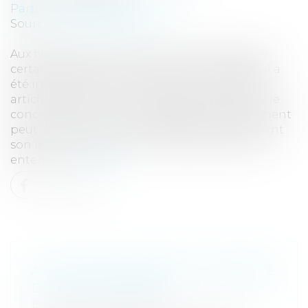
Particuliers
/
Famille
/
Enfants
Source :
www.eurojuris.fr
Aux fins d’harmoniser les textes européens et
certains textes du droit français, l’article 388-1 a
été intégré au sein du Code civil, en 2007. Cet
article indique : « Dans toutes les procédures le
concernant, le mineur, capable de discernement
peut, sans préjudice des dispositions prévoyant
son intervention ou son consentement, être
entend...
Lire la suite
ACTION EN PAIEMENT DU MEMBRE
D’UN GROUPEMENT
Entreprises
/
Gestion de l'entreprise
/