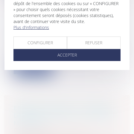
dépôt de l'ensemble des cookies ou sur « CONFIGURER
» pour choisir quels cookies nécessitant votre
consentement seront déposés (cookies statistiques),
avant de continuer votre visite du site.
Plus d'informations
AUDITION DE L'ENFANT ET
BIENVEILLANCE PARENTALE
CONFIGURER
REFUSER
Particuliers
/
Famille
/
Enfants
Aux fins d’harmoniser les textes européens
ACCEPTER
et certains textes du droit frança...
Lire la suite
ÉROSION LITTORALE : L’EXEMPLE
DU DÉPARTEMENT DE CHARENTE-
MARITIME
Collectivités
/
Environnement
/